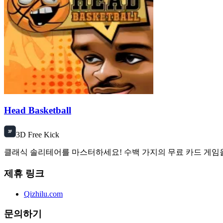
Head Basketball
3D Free Kick
클래식 솔리테어를 마스터하세요! 수백 가지의 무료 카드 게임
제휴 링크
Qizhilu.com
문의하기