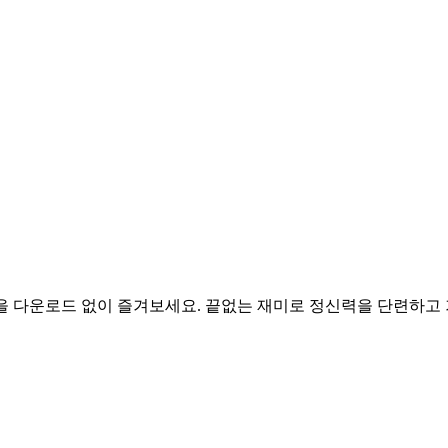
을 다운로드 없이 즐겨보세요. 끝없는 재미로 정신력을 단련하고 