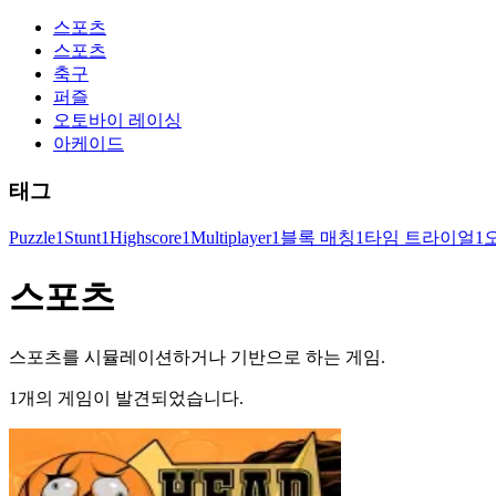
스포츠
스포츠
축구
퍼즐
오토바이 레이싱
아케이드
태그
Puzzle
1
Stunt
1
Highscore
1
Multiplayer
1
블록 매칭
1
타임 트라이얼
1
스포츠
스포츠를 시뮬레이션하거나 기반으로 하는 게임.
1개의 게임이 발견되었습니다.