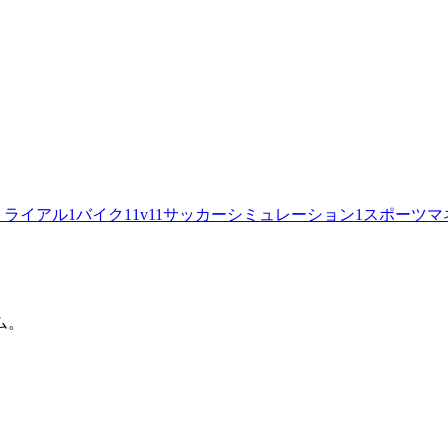
トライアル
1
バイク
1
1v1
1
サッカーシミュレーション
1
スポーツマ
ム。