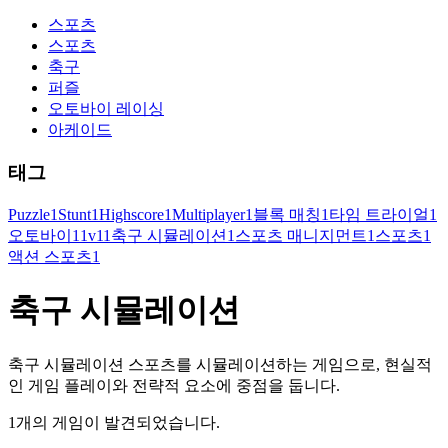
스포츠
스포츠
축구
퍼즐
오토바이 레이싱
아케이드
태그
Puzzle
1
Stunt
1
Highscore
1
Multiplayer
1
블록 매칭
1
타임 트라이얼
1
오토바이
1
1v1
1
축구 시뮬레이션
1
스포츠 매니지먼트
1
스포츠
1
액션 스포츠
1
축구 시뮬레이션
축구 시뮬레이션 스포츠를 시뮬레이션하는 게임으로, 현실적
인 게임 플레이와 전략적 요소에 중점을 둡니다.
1개의 게임이 발견되었습니다.