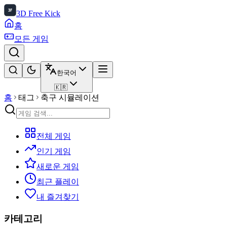
3D Free Kick
홈
모든 게임
한국어
🇰🇷
홈
태그
축구 시뮬레이션
전체 게임
인기 게임
새로운 게임
최근 플레이
내 즐겨찾기
카테고리