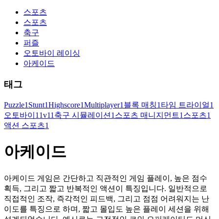
스포츠
스포츠
축구
퍼즐
오토바이 레이싱
아케이드
태그
Puzzle
1
Stunt
1
Highscore
1
Multiplayer
1
블록 매칭
1
타임 트라이얼
1
오토바이
1
1v1
1
축구 시뮬레이션
1
스포츠 매니지먼트
1
스포츠
1
액션 스포츠
1
아케이드
아케이드 게임은 간단하고 직관적인 게임 플레이, 높은 점수
획득, 그리고 짧고 반복적인 액션이 특징입니다. 일반적으로
직접적인 조작, 즉각적인 피드백, 그리고 점점 어려워지는 난
이도를 특징으로 하며, 짧고 몰입도 높은 플레이 세션을 위해