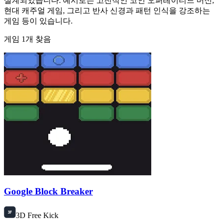
설계되었습니다. 예시로는 고전적인 코인 오퍼레이티드 머신,
현대 캐주얼 게임, 그리고 반사 신경과 패턴 인식을 강조하는
게임 등이 있습니다.
게임 1개 찾음
Google Block Breaker
3D Free Kick