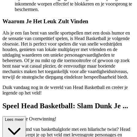
inkomende worpen effectief te blokkeren en je voorsprong te
beschermen.
Waarom Je Het Leuk Zult Vinden
Als je een fan bent van snelle sportspellen met een dosis humor en
de sensatie van competitief spelen, is Head Basketball je volgende
obsessie. Het is perfect voor spelers die van snelle wedstrijden
houden, genieten van lokale multiplayer met vrienden en de
uitdaging waarderen om unieke personagevaardigheden te
beheersen. Of je nu mikt op die toernooitrofee of gewoon op zoek
bent naar wat casual plezier, de eenvoudige maar boeiende
mechanics maken het toegankelijk voor alle vaardigheidsniveaus,
terwijl de strategische diepgang eindeloze herspeelbaarheid biedt.
Duik vandaag nog in de wereld van Head Basketball en creëer je
legende op het veld!
Speel Head Basketball: Slam Dunk Je ...
Weg Naar de Overwinning!
Lees meer
Ooit gedroomd van basketbalglorie met een hilarische twist? Head
Basketball werpt je op het veld met levensgrote personages en