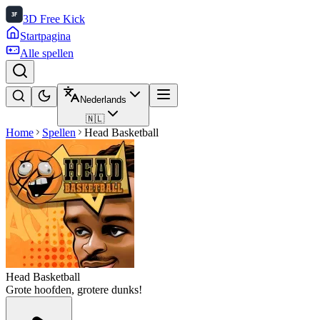
3D Free Kick
Startpagina
Alle spellen
Nederlands
🇳🇱
Home
Spellen
Head Basketball
Head Basketball
Grote hoofden, grotere dunks!