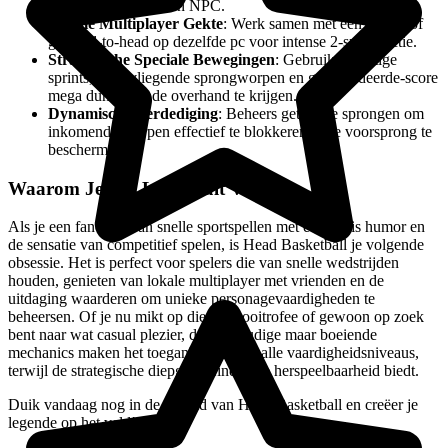
wedstrijden tegen een NPC.
Lokale Multiplayer Gekte
: Werk samen met een vriend of
ga head-to-head op dezelfde pc voor intense 2-speler actie.
Strategische Speciale Bewegingen
: Gebruik krachtige
sprints, hoogvliegende sprongworpen en gegarandeerde-score
mega dunks om de overhand te krijgen.
Dynamische Verdediging
: Beheers getimede sprongen om
inkomende worpen effectief te blokkeren en je voorsprong te
beschermen.
Waarom Je Het Leuk Zult Vinden
Als je een fan bent van snelle sportspellen met een dosis humor en
de sensatie van competitief spelen, is Head Basketball je volgende
obsessie. Het is perfect voor spelers die van snelle wedstrijden
houden, genieten van lokale multiplayer met vrienden en de
uitdaging waarderen om unieke personagevaardigheden te
beheersen. Of je nu mikt op die toernooitrofee of gewoon op zoek
bent naar wat casual plezier, de eenvoudige maar boeiende
mechanics maken het toegankelijk voor alle vaardigheidsniveaus,
terwijl de strategische diepgang eindeloze herspeelbaarheid biedt.
Duik vandaag nog in de wereld van Head Basketball en creëer je
legende op het veld!