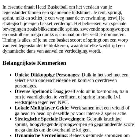
In essentie draait Head Basketball om het verslaan van je
tegenstander binnen een spannende tijdslimiet. Je rent, springt,
sprint, mikt en schiet je een weg naar de overwinning, terwijl je
strategisch je eigen basket verdedigt. Het beheersen van speciale
bewegingen zoals bliksemsnelle sprints, zwevende sprongworpen
en onstuitbare mega dunks is cruciaal om het veld te domineren.
Timing is alles, of je nu een basket scoort of springt om een worp
van een tegenstander te blokkeren, waardoor elke wedstrijd een
dynamische dans van aanval en verdediging wordt.
Belangrijkste Kenmerken
Unieke Dikkoppige Personages
: Duik in het spel met een
selectie van onderscheidende en komisch overdreven
personages.
Diverse Spelmodi
: Daag jezelf solo uit in toernooien, train
om je vaardigheden te verfijnen, of spring in snelle 1v1
wedstrijden tegen een NPC.
Lokale Multiplayer Gekte
: Werk samen met een vriend of
ga head-to-head op dezelfde pc voor intense 2-speler actie.
Strategische Speciale Bewegingen
: Gebruik krachtige
sprints, hoogvliegende sprongworpen en gegarandeerde-score
mega dunks om de overhand te krijgen.
Dynamische Verdediging
: Beheers getimede sprongen om