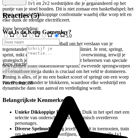
opwindende 1v1 en 2v2 wedstrijden die je gegarandeerd op het
puntje van je stoel houden. Dit is niet zomaar een basketbalspel; het
Reacties
(
5
)
is een energieke, dikkoppige confrontatie waarbij elke worp telt en
elke dunk de menigte electrificeert.
Jouw beoordeling
:
Wat Is de Kern Gameplay?
5
.0
In essentie draait Head Basketball om het verslaan van je
tegenstander binnen een spannende tijdslimiet. Je rent, springt,
sprint, mikt en schiet je een weg naar de overwinning, terwijl je
strategisch je eigen basket verdedigt. Het beheersen van speciale
Jouw reactie
bewegingen zoals bliksemsnelle sprints, zwevende sprongworpen
en onstuitbare mega dunks is cruciaal om het veld te domineren.
Plaats reactie
Timing is alles, of je nu een basket scoort of springt om een worp
P
van een tegenstander te blokkeren, waardoor elke wedstrijd een
PixelPusher_88
dynamische dans van aanval en verdediging wordt.
Belangrijkste Kenmerken
Unieke Dikkoppige Personages
: Duik in het spel met een
selectie van onderscheidende en komisch overdreven
personages.
Diverse Spelmodi
: Daag jezelf solo uit in toernooien, train
om je vaardigheden te verfijnen, of spring in snelle 1v1