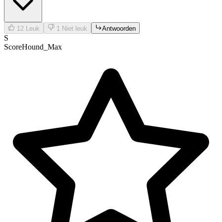
12
Leuk
1
Niet leuk
Antwoorden
S
ScoreHound_Max