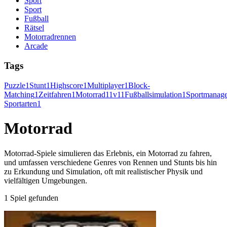
Sport
Sport
Fußball
Rätsel
Motorradrennen
Arcade
Tags
Puzzle
1
Stunt
1
Highscore
1
Multiplayer
1
Block-
Matching
1
Zeitfahren
1
Motorrad
1
1v1
1
Fußballsimulation
1
Sportmanag
Sportarten
1
Motorrad
Motorrad-Spiele simulieren das Erlebnis, ein Motorrad zu fahren,
und umfassen verschiedene Genres von Rennen und Stunts bis hin
zu Erkundung und Simulation, oft mit realistischer Physik und
vielfältigen Umgebungen.
1 Spiel gefunden