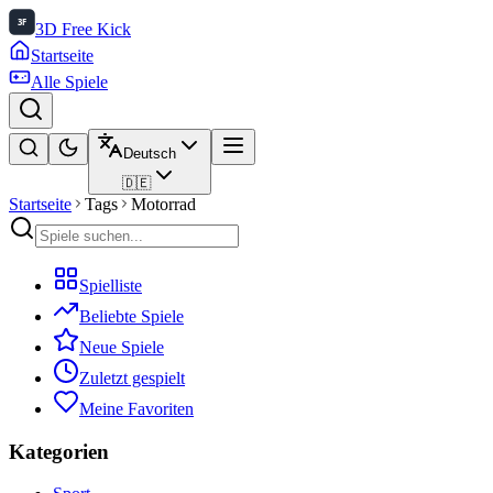
3D Free Kick
Startseite
Alle Spiele
Deutsch
🇩🇪
Startseite
Tags
Motorrad
Spielliste
Beliebte Spiele
Neue Spiele
Zuletzt gespielt
Meine Favoriten
Kategorien